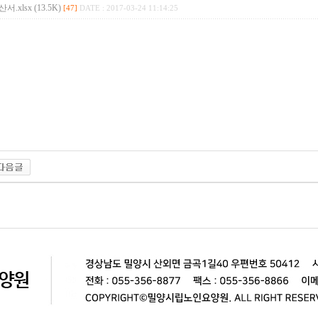
서.xlsx (13.5K)
[47]
DATE : 2017-03-24 11:14:25